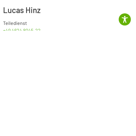
Lucas Hinz
Teiledienst
+49 4624 8045-22
lucas.hinz@azf-gruppe.de
Verwaltung
Anke Sass
Buchhalterin
+49 4624 8045-25
anke.sass@azf-gruppe.de
Sven Dambeck
Buchhalter