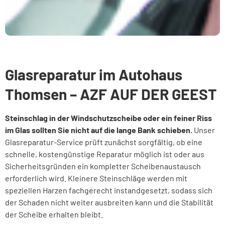
Glasreparatur
Glasreparatur im
Autohaus
Ein Steinschlag oder feiner Riss im Glas sollte nicht auf
Thomsen – AZF AUF DER GEEST
die lange Bank geschoben werden.
Steinschlag in der Windschutzscheibe oder ein feiner Riss
im Glas sollten Sie nicht auf die lange Bank schieben.
Unser
Glasreparatur-Service prüft zunächst sorgfältig, ob eine
schnelle, kostengünstige Reparatur möglich ist oder aus
Sicherheitsgründen ein kompletter Scheibenaustausch
erforderlich wird. Kleinere Steinschläge werden mit
speziellen Harzen fachgerecht instandgesetzt, sodass sich
der Schaden nicht weiter ausbreiten kann und die Stabilität
der Scheibe erhalten bleibt.